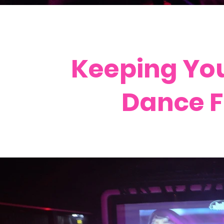
Keeping You
Dance F